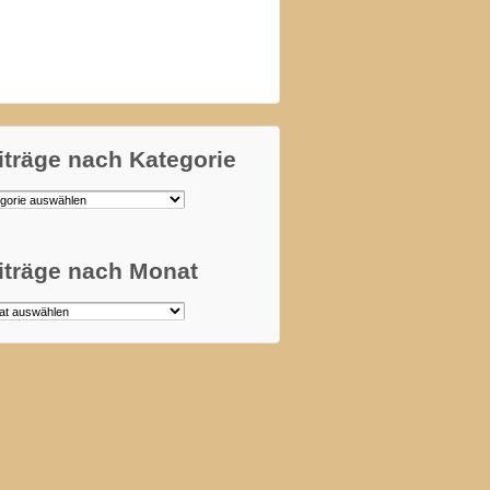
iträge nach Kategorie
äge
orie
iträge nach Monat
äge
t