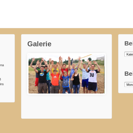
Galerie
Be
Beitr
nach
Kateg
ena
Be
B
ins
Beitr
Zeltlager2015
nach
Mona