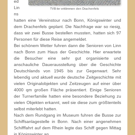
ed
Lin
TVB-ler erklimmen den Drachenfels
ns
hatten eine Vereinstour nach Bonn, Königswinter und
dem Drachenfels geplant.
Die Nachfrage war so riesig,
dass wir zwei Busse bestellen mussten, hatten sich 97
Personen für diese Reise angemeldet.
Bei schönem Wetter fuhren dann die Senioren von Linn
nach Bonn zum Haus der Geschichte. Hier erwartete
die Besucher eine sehr gut organisierte und
anschauliche Dauerausstellung über die Geschichte
Deutschlands von 1945 bis zur Gegenwart. Sehr
lebendig und aktuell wurde deutsche Zeitgeschichte mit
vielen Originalobjekten und Zeitzeugen auf einer über
4000 qm großen Fläche präsentiert. Einige Senioren
der Turnerfamilie hatten eine besondere Beziehung zu
vielen Objekten erkannt, weil sie diese zum größtenteils
selbst miterlebt hatten.
Nach dem Rundgang im Museum fuhren die Busse zur
Schiffsanlagestelle in Bonn. Nach einer angenehmen
Schifffahrt auf dem Rhein legte das Schiff gegen Mittag
in Königswinter an.