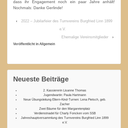
dass ihr Engagement noch ein paar Jahre anhält!
Nochmals: Danke Gerlinde!
‹
2022 – Jubilarfeier des Turnvereins Burgfried Linn 1899
e.V.
Ehemalige Vereinsmitglieder
›
Veröffentlicht in
Allgemein
Neueste Beiträge
2. Kassiererin Lisanne Thomas
Jugendwartin: Paula Hartmann
Neue Übungsleitung Eltern-Kind-Turnen: Lena Pietsch, geb.
Zacher
Zwei Bäume für den Margaretenplatz
Verdienstnadel für Charly Foncken vom SSB
Jahreshauptversammlung des Turnvereins Burgfried Linn 1899
e.V.