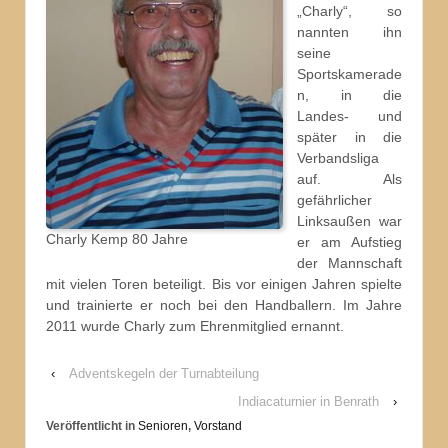
„Charly“, so
nannten ihn
seine
Sportskamerade
n, in die
Landes- und
später in die
Verbandsliga
auf. Als
gefährlicher
Linksaußen war
Charly Kemp 80 Jahre
er am Aufstieg
der Mannschaft
mit vielen Toren beteiligt. Bis vor einigen Jahren spielte
und trainierte er noch bei den Handballern. Im Jahre
2011 wurde Charly zum Ehrenmitglied ernannt.
‹
Adventskegeln der Turnabteilung
Indiacaturnier in Benrath
›
Veröffentlicht in
Senioren
,
Vorstand