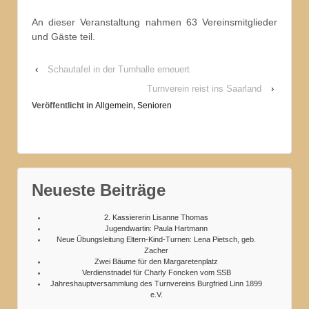
An dieser Veranstaltung nahmen 63 Vereinsmitglieder
und Gäste teil.
‹
Schautafel in der Turnhalle erneuert
Turnverein reist ins Saarland
›
Veröffentlicht in
Allgemein
,
Senioren
Neueste Beiträge
2. Kassiererin Lisanne Thomas
Jugendwartin: Paula Hartmann
Neue Übungsleitung Eltern-Kind-Turnen: Lena Pietsch, geb.
Zacher
Zwei Bäume für den Margaretenplatz
Verdienstnadel für Charly Foncken vom SSB
Jahreshauptversammlung des Turnvereins Burgfried Linn 1899
e.V.