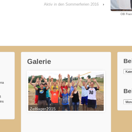
Aktiv in den Sommerferien 2016
›
OB Frank
Galerie
Be
Beitr
nach
Kateg
ena
Be
B
ins
Beitr
nach
Zeltlager2015
Mona