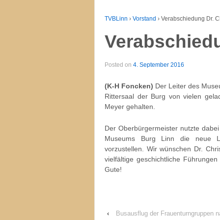
TVBLinn
›
Vorstand
›
Verabschiedung Dr. 
Verabschied
Posted on
4. September 2016
(K-H Foncken)
Der Leiter des Muse
Rittersaal der Burg von vielen gel
Meyer gehalten.
Der Oberbürgermeister nutzte dabei
Museums Burg Linn die neue Leit
vorzustellen. Wir wünschen Dr. Chr
vielfältige geschichtliche Führung
Gute!
‹
Busausflug der Frauenturngruppen n