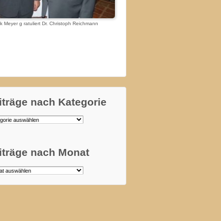
 Meyer g ratuliert Dr. Christoph Reichmann
iträge nach Kategorie
äge
orie
iträge nach Monat
äge
t