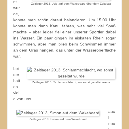
nt
Zeltlager 2013, Jojo auf dem Wakeboard über dem Zeltplatz
wur
de,
konnte man schön darauf balancieren. Um 15:00 Uhr
konnte man dann Kanu fahren, was sehr viel Spaß
machte – aber leider fiel einer unserer Sportler dabei
ins Wasser. Ein paar gingen im eiskalten Rhein sogar
schwimmen, aber man blieb beim Schwimmen immer
an dem Gras hängen, das unter der Wasseroberfläche
war.
Lei
der
hatt
Zeltlager 2013, Schlammschlacht, wo sonst gezeltet wurde
en
viel
e von uns
auc
h
Zeltlager 2013, Simon auf dem Wakeboard
noc