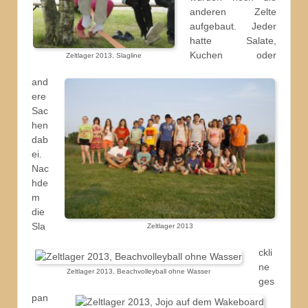
anderen Zelte
aufgebaut. Jeder
hatte Salate,
Kuchen oder
Zeltlager 2013, Slagline
and
ere
Sac
hen
dab
ei.
Nac
hde
m
die
Sla
Zeltlager 2013
ckli
ne
Zeltlager 2013, Beachvolleyball ohne Wasser
ges
pan