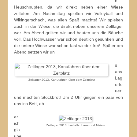
h
Heuschnupfen, da wir direkt neben einer Wiese
zelteten! Am Nachmittag spielten wir Volleyball und
Wikingerschach, was allen Spaß machte! Wir spielten
auch in der Wiese, die direkt neben unserem Zeltlager
war. Am Abend grillten wir und hauten uns die Bäuche
voll. Das Hochwasser war schon deutlich gesunken und
die untere Wiese war schon fast wieder frei! Später am
Abend setzten wir un
s
ans
Lag
Zeltlager 2013, Kanufahren über dem Zeltplatz
erfe
uer
und machten Stockbrot! Um 2 Uhr gingen ein paar von
uns ins Bett, ab
er
ich
Zeltlager 2013, Isabelle, Lana und Miriam
gla
ube