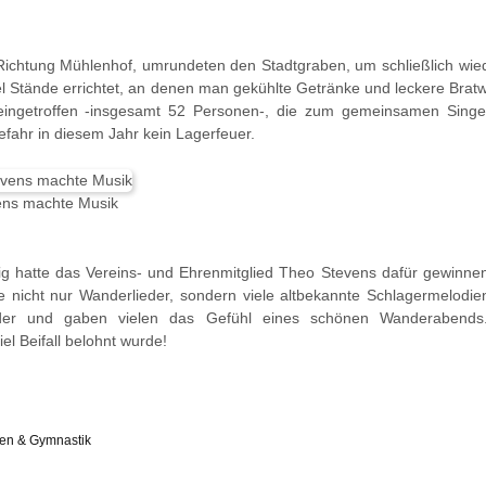
ichtung Mühlenhof, umrundeten den Stadtgraben, um schließlich wied
l Stände errichtet, an denen man gekühlte Getränke und leckere Brat
) eingetroffen -insgesamt 52 Personen-, die zum gemeinsamen Si
fahr in diesem Jahr kein Lagerfeuer.
ns machte Musik
ig hatte das Vereins- und Ehrenmitglied Theo Stevens dafür gewinnen
e nicht nur Wanderlieder, sondern viele altbekannte Schlagermelodi
ieder und gaben vielen das Gefühl eines schönen Wanderabends.
el Beifall belohnt wurde!
en & Gymnastik