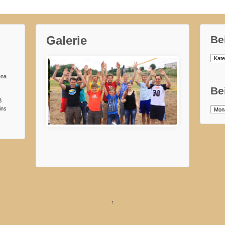
Galerie
Be
Beitr
nach
Kateg
ena
Be
B
ins
Beitr
Zeltlager2015
nach
Mona
↑