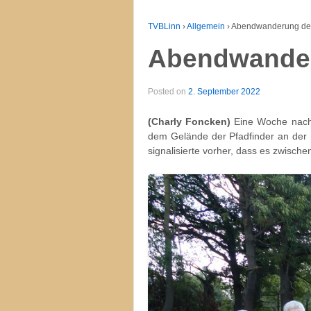
TVBLinn
›
Allgemein
›
Abendwanderung des 
Abendwanderu
Posted on
2. September 2022
(Charly Foncken)
Eine Woche nach 
dem Gelände der Pfadfinder an der K
signalisierte vorher, dass es zwisc