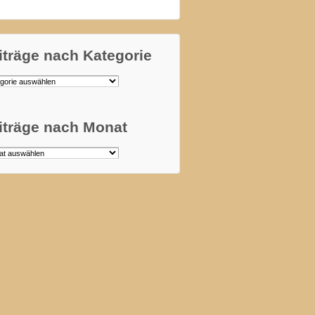
iträge nach Kategorie
äge
orie
iträge nach Monat
äge
t