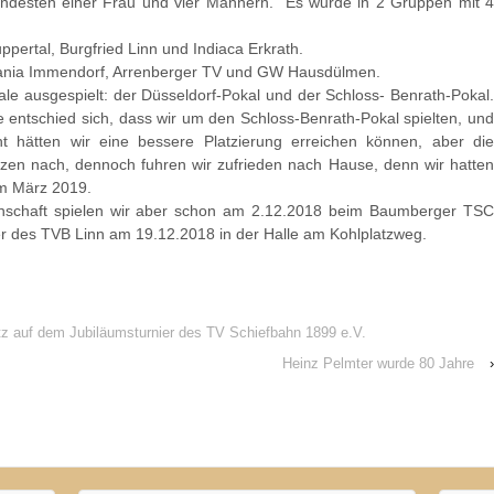
ndesten einer Frau und vier Männern. Es wurde in 2 Gruppen mit 4
rtal, Burgfried Linn und Indiaca Erkrath.
nia Immendorf, Arrenberger TV und GW Hausdülmen.
le ausgespielt: der Düsseldorf-Pokal und der Schloss- Benrath-Pokal.
ntschied sich, dass wir um den Schloss-Benrath-Pokal spielten, und
cht hätten wir eine bessere Platzierung erreichen können, aber die
ätzen nach, dennoch fuhren wir zufrieden nach Hause, denn wir hatten
im März 2019.
nschaft spielen wir aber schon am 2.12.2018 beim Baumberger TSC
ier des TVB Linn am 19.12.2018 in der Halle am Kohlplatzweg.
tz auf dem Jubiläumsturnier des TV Schiefbahn 1899 e.V.
Heinz Pelmter wurde 80 Jahre
›