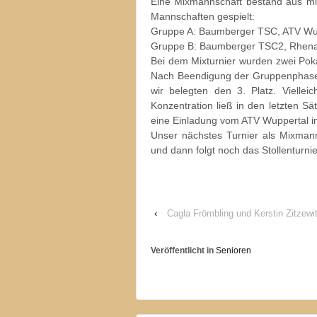
Eine Mixmannschaft bestand aus mi
Mannschaften gespielt:
Gruppe A: Baumberger TSC, ATV Wuppe
Gruppe B: Baumberger TSC2, Rhena
Bei dem Mixturnier wurden zwei Poka
Nach Beendigung der Gruppenphase e
wir belegten den 3. Platz. Viellei
Konzentration ließ in den letzten S
eine Einladung vom ATV Wuppertal 
Unser nächstes Turnier als Mixman
und dann folgt noch das Stollenturn
‹
Cagla Frömbling und Kerstin Zitzewi
Veröffentlicht in
Senioren