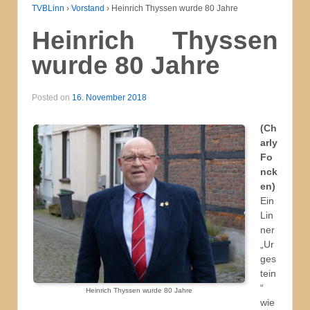
TVBLinn
›
Vorstand
›
Heinrich Thyssen wurde 80 Jahre
Heinrich Thyssen
wurde 80 Jahre
Posted on
16. November 2018
(Ch
arly
Fo
nck
en)
Ein
Lin
ner
„Ur
ges
tein
“
Heinrich Thyssen wurde 80 Jahre
wie